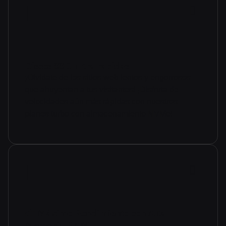
Discos SSD ultra rapidas
¡Olvídate de los sitios web lentos y engorrosos
que ahuyentan a tus visitantes! ¡Disfruta de
velocidades aún más rápidas con nuestros
planes turbo con almacenamiento NVMe!
🚄 Máximo Rendimiento con Alta
Memoria RAM