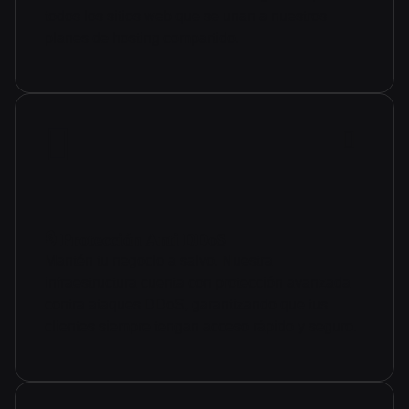
todos los sitios web que se unan a nuestros
planes de hosting compartido.
🔒 Protección Anti DDoS
Mantén tu negocio a salvo. Nuestra
infraestructura cuenta con protección avanzada
contra ataques DDoS, garantizando que tus
clientes siempre tengan acceso rápido y seguro.