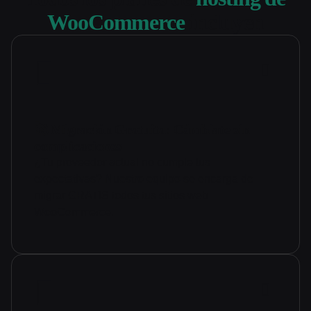
WooCommerce
incluyen
🚀 Migración Gratuita: Cámbiate sin
complicaciones
¿Tu proveedor actual no cumple tus
expectativas? Nuestro equipo se encarga de
migrar GRATIS todos tus sitios web
WooCommerce.