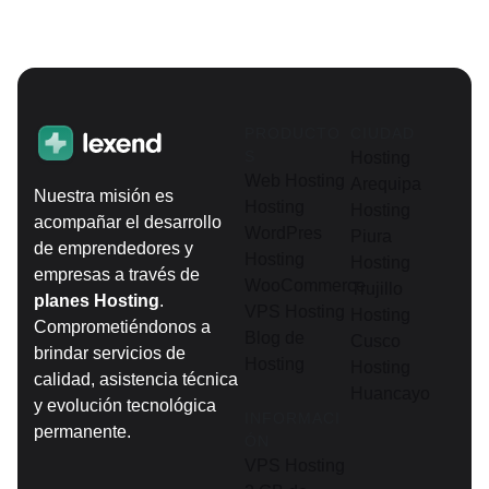
PRODUCTO
CIUDAD
S
Hosting
Web Hosting
Arequipa
Nuestra misión es
Hosting
Hosting
acompañar el desarrollo
WordPres
Piura
de emprendedores y
Hosting
Hosting
empresas a través de
WooCommerce
Trujillo
planes Hosting
.
VPS Hosting
Hosting
Comprometiéndonos a
Blog de
Cusco
brindar servicios de
Hosting
Hosting
calidad, asistencia técnica
Huancayo
y evolución tecnológica
INFORMACI
permanente.
ÓN
VPS Hosting