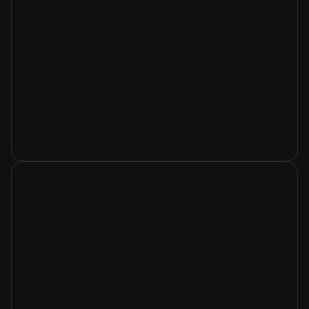
🌟 Tu Tienda Siempre Disponible
Ofrecemos un tiempo de actividad excepcional
del 99.999% en nuestros planes superiores.
Mantén felices a tus visitantes con una tienda
siempre online y lista para vender.
Certificado SSL gratuito
Te brindamos el certificados SSL gratuito para