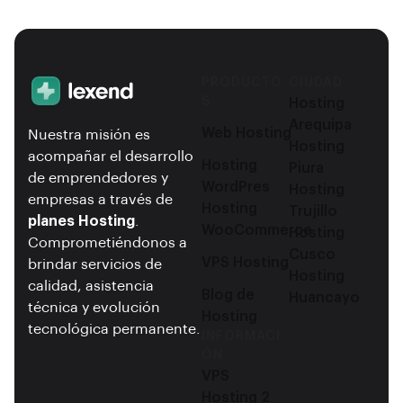
PRODUCTO
CIUDAD
S
Hosting
Arequipa
Web Hosting
Nuestra misión es
Hosting
acompañar el desarrollo
Hosting
Piura
de emprendedores y
WordPres
Hosting
empresas a través de
Hosting
Trujillo
planes Hosting
.
WooCommerce
Hosting
Comprometiéndonos a
Cusco
VPS Hosting
brindar servicios de
Hosting
calidad, asistencia
Blog de
Huancayo
técnica y evolución
Hosting
tecnológica permanente.
INFORMACI
ÓN
VPS
Hosting 2