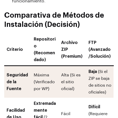
funcionamiento.
Comparativa de Métodos de
Instalación (Decisión)
Repositori
Archivo
FTP
o
Criterio
ZIP
(Avanzado
(Recomen
(Premium)
/Solución)
dado)
Baja
(Si el
Seguridad
Máxima
Alta (Si es
ZIP se baja
de la
(Verificado
el sitio
de sitios no
Fuente
por WP)
oficial)
oficiales)
Extremada
Difícil
Facilidad
mente
Fácil
(Requiere
de Uso
fácil
(2