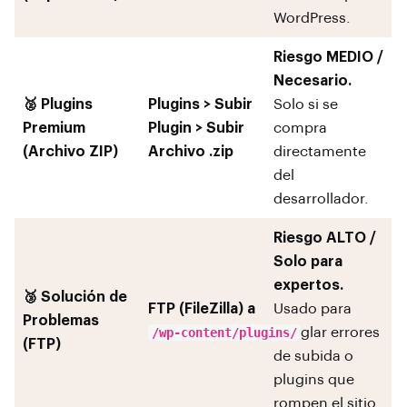
WordPress.
Riesgo MEDIO /
Necesario.
🥈 Plugins
Plugins > Subir
Solo si se
Premium
Plugin > Subir
compra
(Archivo ZIP)
Archivo .zip
directamente
del
desarrollador.
Riesgo ALTO /
Solo para
expertos.
🥉 Solución de
FTP (FileZilla) a
Usado para
Problemas
/wp-content/plugins/
arreglar errores
(FTP)
de subida o
plugins que
rompen el sitio.