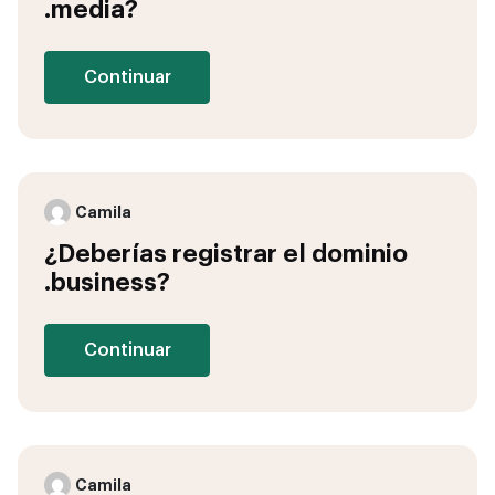
.media?
Continuar
Camila
¿Deberías registrar el dominio
.business?
Continuar
Camila