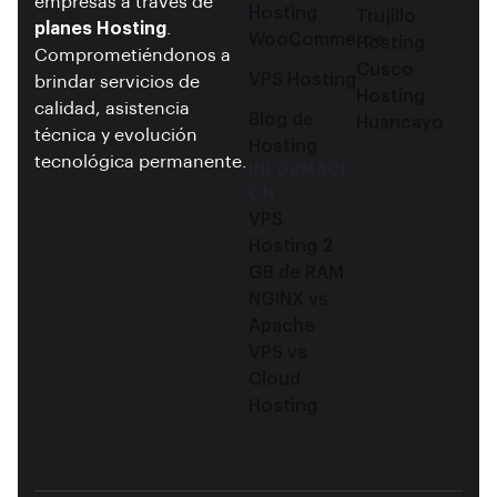
empresas a través de
Hosting
Trujillo
planes Hosting
.
WooCommerce
Hosting
Comprometiéndonos a
Cusco
VPS Hosting
brindar servicios de
Hosting
calidad, asistencia
Blog de
Huancayo
técnica y evolución
Hosting
tecnológica permanente.
INFORMACI
ÓN
VPS
Hosting 2
GB de RAM
NGINX vs
Apache
VPS vs
Cloud
Hosting