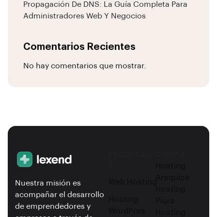
Propagación De DNS: La Guía Completa Para
Administradores Web Y Negocios
Comentarios Recientes
No hay comentarios que mostrar.
PRODUCTO
CIUDAD
S
Hosting
Arequipa
Web Hosting
Nuestra misión es
Hosting
acompañar el desarrollo
Hosting
Piura
de emprendedores y
WordPres
Hosting