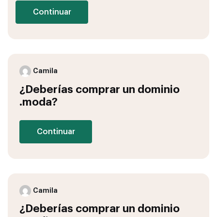
Continuar
Camila
¿Deberías comprar un dominio
.moda?
Continuar
Camila
¿Deberías comprar un dominio