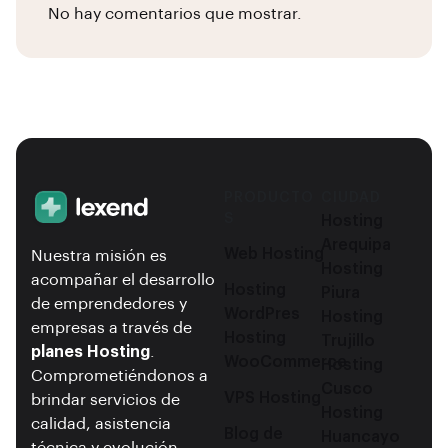
No hay comentarios que mostrar.
PRODUCTO
CIUDAD
S
Hosting
Arequipa
Web Hosting
Nuestra misión es
Hosting
acompañar el desarrollo
Hosting
Piura
de emprendedores y
WordPres
Hosting
empresas a través de
Hosting
Trujillo
planes Hosting
.
WooCommerce
Hosting
Comprometiéndonos a
Cusco
VPS Hosting
brindar servicios de
Hosting
calidad, asistencia
Blog de
Huancayo
técnica y evolución