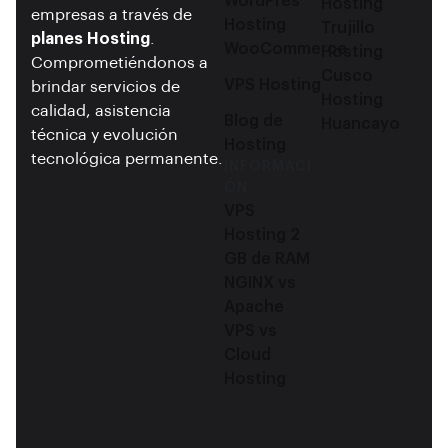
WordPres
Hosting
empresas a través de
Hosting
Trujillo
planes Hosting
.
WooCommerce
Hosting
Comprometiéndonos a
Cusco
VPS Hosting
brindar servicios de
Hosting
calidad, asistencia
Blog de
Huancayo
técnica y evolución
Hosting
tecnológica permanente.
INFORMACI
ÓN
VPS
Hosting 2
GB de RAM
NGINX vs
Apache
VPS vs
Cloud
Hosting