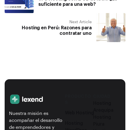
suficiente para una web?
Next Article
Hosting en Perú: Razones para
contratar uno
PRODUCTO
CIUDAD
S
Hosting
Arequipa
Web Hosting
Nuestra misión es
Hosting
acompañar el desarrollo
Hosting
Piura
de emprendedores y