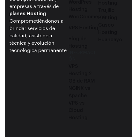
WordPres
Hosting
empresas a través de
Hosting
Trujillo
planes Hosting
.
WooCommerce
Hosting
Comprometiéndonos a
Cusco
VPS Hosting
brindar servicios de
Hosting
calidad, asistencia
Blog de
Huancayo
técnica y evolución
Hosting
tecnológica permanente.
INFORMACI
ÓN
VPS
Hosting 2
GB de RAM
NGINX vs
Apache
VPS vs
Cloud
Hosting