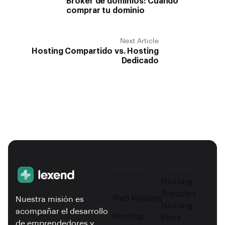
Bróker de dominios: Cuándo
comprar tu dominio
Next Article
Hosting Compartido vs. Hosting
Dedicado
PRODUCTO
CIUDAD
S
Hosting
Arequipa
Web Hosting
Nuestra misión es
Hosting
acompañar el desarrollo
Hosting
Piura
de emprendedores y