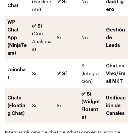
(Fácilme
✅ Sí
No
dad/Lig
Chat
nte)
ero
WP
✅ Sí
Chat
Gestión
(Con
App
Sí
No
de
Analítica
(NinjaTe
Leads
s)
am)
Sí
Chat en
Joincha
Sí
✅ Sí
(Integra
Vivo/Em
t
ción)
ail MKT
✅ Sí
Chaty
Unificac
(Widget
(Floatin
Sí
Sí
ión de
Flotant
g Chat)
Canales
e)
Integrar plugins de chat de WhatsApp en tu sitio de