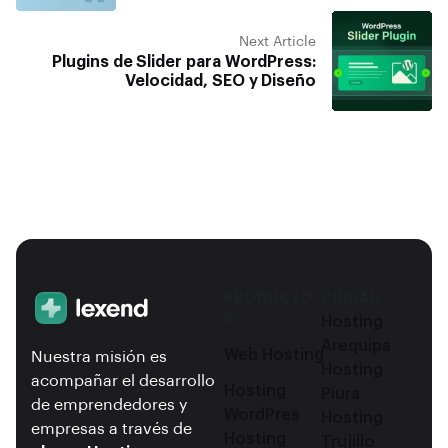
Next Article
Plugins de Slider para WordPress:
Velocidad, SEO y Diseño
PRODUCTO
CIUDAD
S
Hosting
Arequipa
Web Hosting
Nuestra misión es
Hosting
acompañar el desarrollo
Hosting
Piura
de emprendedores y
WordPres
Hosting
empresas a través de
Hosting
Trujillo