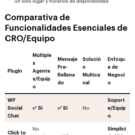
un solo lugar y horarios de disponibilidad.
Comparativa de
Funcionalidades Esenciales de
CRO/Equipo
Múltiple
Mensaje
Solució
Enfoqu
s
Pre-
n
e de
Plugin
Agente
Rellena
Multica
Negoci
s/Equip
do
nal
o
o
WP
Soport
Social
✅ Sí
✅ Sí
No
e/Equip
Chat
o
No
Simplici
Click to