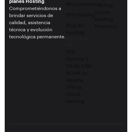
planes Hosting
.
WooCommerce
Hosting
Comprometiéndonos a
Cusco
VPS Hosting
brindar servicios de
Hosting
calidad, asistencia
Blog de
Huancayo
técnica y evolución
Hosting
tecnológica permanente.
INFORMACI
ÓN
VPS
Hosting 2
GB de RAM
NGINX vs
Apache
VPS vs
Cloud
Hosting